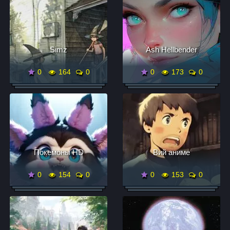
Simz
Ash Hellbender
0
164
0
0
173
0
Покемоны HD
Вий аниме
0
154
0
0
153
0