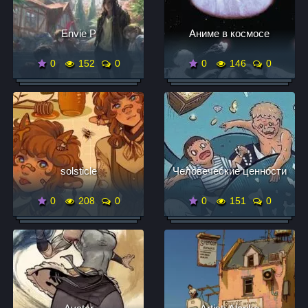
Envie P
Аниме в космосе
0
152
0
0
146
0
solsticle
Чeловеческие ценности
0
208
0
0
151
0