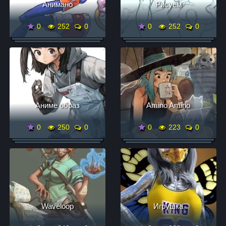
Анимано
Рисуем
0
252
0
0
252
0
Аниме образ
Amino Amino
0
250
0
0
223
0
Waveloop
Игрушка