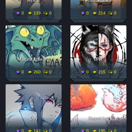
Avatar
Artist: Alariko
0
139
0
0
214
0
Мысли дракона
LPR
0
260
0
0
215
0
Day
Naomi lord
0
142
0
0
195
0