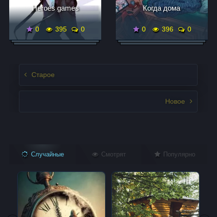
Heroes games
Когда дома
0
395
0
0
396
0
Записи нвигация
Старое
Новое
Случайные
Смотрят
Популярно