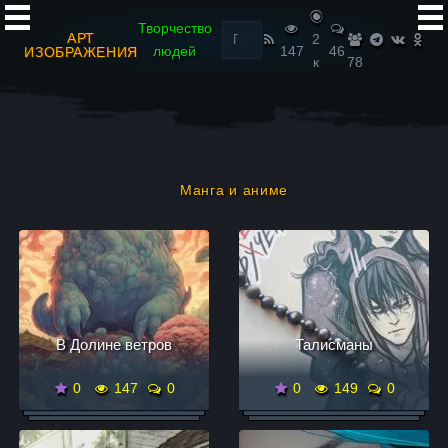
Найти:
Творчество
АРТ
2
людей
147
46
ИЗОБРАЖЕНИЯ
к
78
Манга и аниме
В Долине ветров
Талисманы
0
147
0
0
149
0