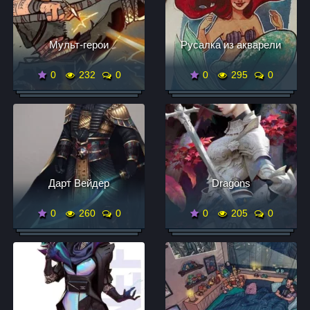
Мульт-герои
Русалка из акварели
0
232
0
0
295
0
Дарт Вейдер
Dragons
0
260
0
0
205
0