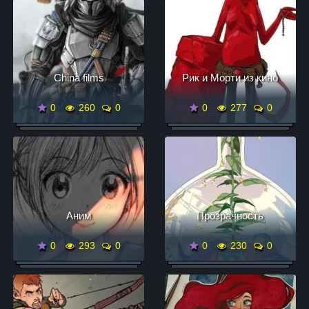
China films
Рик и Морти из кино
0
260
0
0
277
0
Аним
Прозрачность
0
293
0
0
230
0