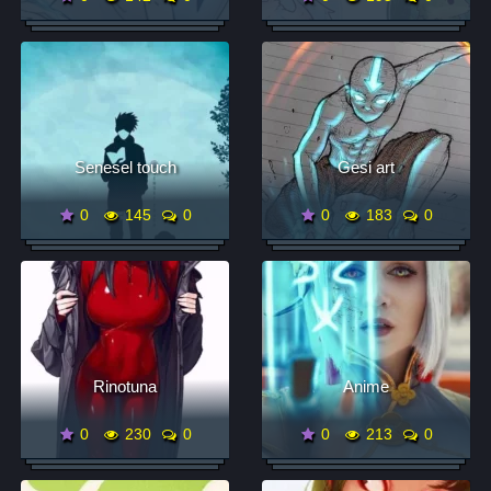
Senesel touch
Gesi art
0
145
0
0
183
0
Rinotuna
Anime
0
230
0
0
213
0