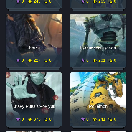
0
249
0
0
263
0
Волки
Брошенный робот
0
227
0
0
281
0
Киану Ривз Джон уик
Pokemon
0
375
0
0
241
0