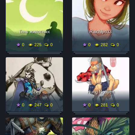
Тень животных
Raichiyo33
0
225
0
0
282
0
Disney
Hung Nguyen
0
247
0
0
281
0