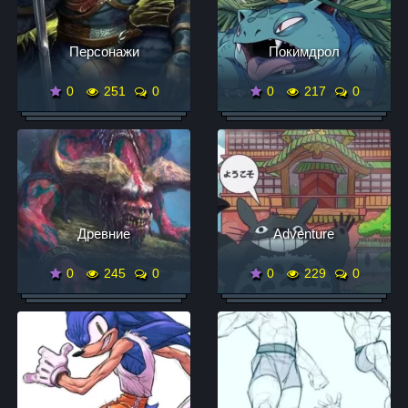
Персонажи
Покимдрол
0
251
0
0
217
0
Древние
Adventure
0
245
0
0
229
0