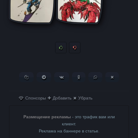
Копировать ссылку
Поделиться в Telegram
Поделиться ВКонтакте
Поделиться в
Поделиться в
Поделитьс
Одноклассниках
WhatsApp
в X (Twitter)
Спонсоры
Добавить
Убрать
Размещение рекламы
- это трафик вам или
клиент.
Реклама на баннере в статье.