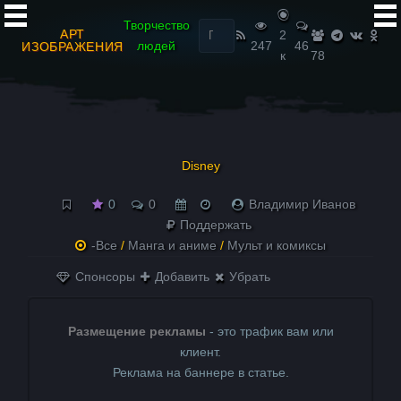
Найти:
Творчество
АРТ
2
людей
247
46
ИЗОБРАЖЕНИЯ
к
78
Disney
0
0
Владимир Иванов
Поддержать
-Все
/
Манга и аниме
/
Мульт и комиксы
Спонсоры
Добавить
Убрать
Размещение рекламы
- это трафик вам или
клиент.
Реклама на баннере в статье.