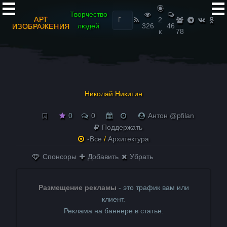
Найти:
Творчество
АРТ
2
людей
326
46
ИЗОБРАЖЕНИЯ
к
78
Николай Никитин
0
0
Антон @pfilan
Поддержать
-Все
/
Архитектура
Спонсоры
Добавить
Убрать
Размещение рекламы
- это трафик вам или
клиент.
Реклама на баннере в статье.