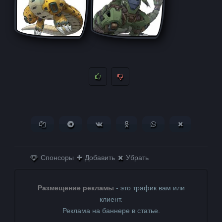
Копировать ссылку
Поделиться в Telegram
Поделиться ВКонтакте
Поделиться в
Поделиться в
Поделитьс
Одноклассниках
WhatsApp
в X (Twitter)
Спонсоры
Добавить
Убрать
Размещение рекламы
- это трафик вам или
клиент.
Реклама на баннере в статье.