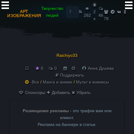
Найти:
Творчество
АРТ
2
людей
282
46
ИЗОБРАЖЕНИЯ
к
78
Raichiyo33
0
0
Анна Душева
Поддержать
-Все
/
Манга и аниме
/
Мульт и комиксы
Спонсоры
Добавить
Убрать
Размещение рекламы
- это трафик вам или
клиент.
Реклама на баннере в статье.