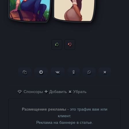
Копировать ссылку
Поделиться в Telegram
Поделиться ВКонтакте
Поделиться в
Поделиться в
Поделитьс
Одноклассниках
WhatsApp
в X (Twitter)
Спонсоры
Добавить
Убрать
Размещение рекламы
- это трафик вам или
клиент.
Реклама на баннере в статье.