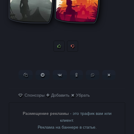
Копировать ссылку
Поделиться в Telegram
Поделиться ВКонтакте
Поделиться в
Поделиться в
Поделитьс
Одноклассниках
WhatsApp
в X (Twitter)
Спонсоры
Добавить
Убрать
Размещение рекламы
- это трафик вам или
клиент.
Реклама на баннере в статье.