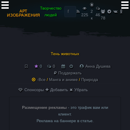
Найти:
Творчество
АРТ
2
людей
225
46
ИЗОБРАЖЕНИЯ
к
78
Тень животных
0
0
Анна Душева
Поддержать
-Все
/
Манга и аниме
/
Природа
Спонсоры
Добавить
Убрать
Размещение рекламы
- это трафик вам или
клиент.
Реклама на баннере в статье.