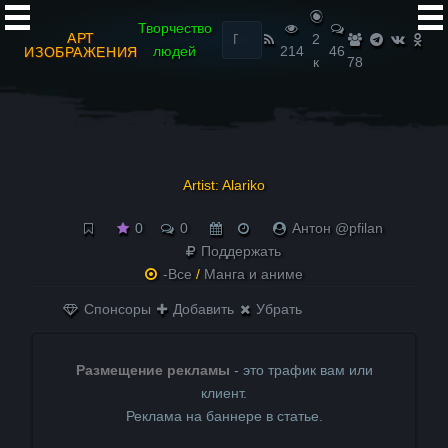
Найти:
Творчество
АРТ
2
людей
214
46
ИЗОБРАЖЕНИЯ
к
78
Artist: Alariko
0
0
Антон @pfilan
Поддержать
-Все
/
Манга и аниме
Спонсоры
Добавить
Убрать
Размещение рекламы
- это трафик вам или
клиент.
Реклама на баннере в статье.