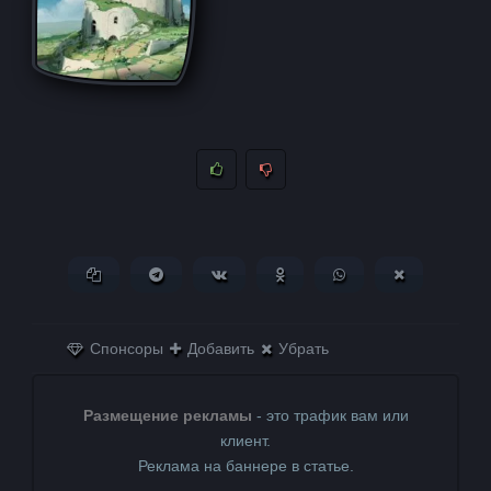
Копировать ссылку
Поделиться в Telegram
Поделиться ВКонтакте
Поделиться в
Поделиться в
Поделитьс
Одноклассниках
WhatsApp
в X (Twitter)
Спонсоры
Добавить
Убрать
Размещение рекламы
- это трафик вам или
клиент.
Реклама на баннере в статье.