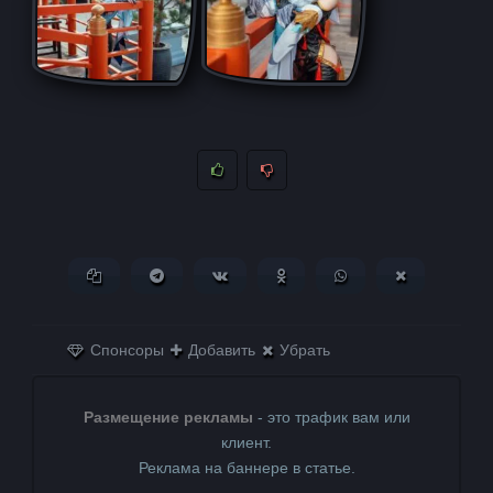
Копировать ссылку
Поделиться в Telegram
Поделиться ВКонтакте
Поделиться в
Поделиться в
Поделитьс
Одноклассниках
WhatsApp
в X (Twitter)
Спонсоры
Добавить
Убрать
Размещение рекламы
- это трафик вам или
клиент.
Реклама на баннере в статье.