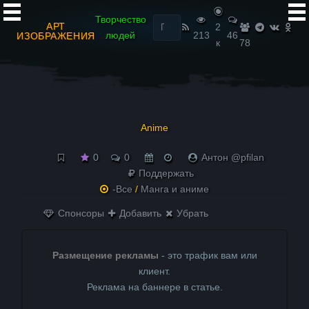
Найти:
Творчество
АРТ
2
людей
213
46
ИЗОБРАЖЕНИЯ
к
78
Anime
0
0
Антон @pfilan
Поддержать
-Все
/
Манга и аниме
Спонсоры
Добавить
Убрать
Размещение рекламы
- это трафик вам или
клиент.
Реклама на баннере в статье.