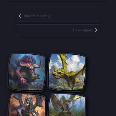
Запись навигация
Andres Moncayo
Покимдрол