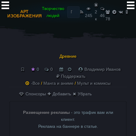
Найти:
Творчество
АРТ
2
людей
245
46
ИЗОБРАЖЕНИЯ
к
78
Древние
0
0
Владимир Иванов
Поддержать
-Все
/
Манга и аниме
/
Мульт и комиксы
Спонсоры
Добавить
Убрать
Размещение рекламы
- это трафик вам или
клиент.
Реклама на баннере в статье.