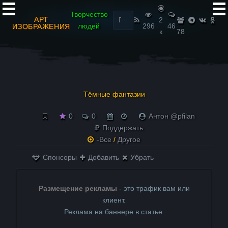
Найти:
Творчество
АРТ
2
людей
296
46
ИЗОБРАЖЕНИЯ
к
78
Тёмные фантазии
0
0
Антон @pfilan
Поддержать
-Все
/
Другое
Спонсоры
Добавить
Убрать
Размещение рекламы
- это трафик вам или
клиент.
Реклама на баннере в статье.