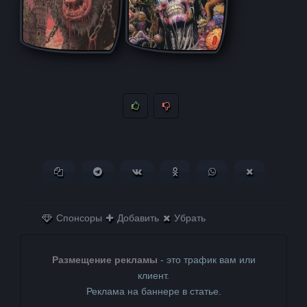
Копировать ссылку
Поделиться в Telegram
Поделиться ВКонтакте
Поделиться в
Поделиться в
Поделитьс
Одноклассниках
WhatsApp
в X (Twitter)
Спонсоры
Добавить
Убрать
Размещение рекламы
- это трафик вам или
клиент.
Реклама на баннере в статье.