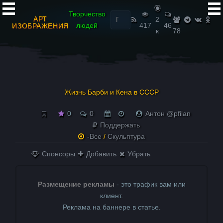
Найти:
Творчество
АРТ
2
людей
417
46
ИЗОБРАЖЕНИЯ
к
78
Жизнь Барби и Кена в СССР
0
0
Антон @pfilan
Поддержать
-Все
/
Скульптура
Спонсоры
Добавить
Убрать
Размещение рекламы
- это трафик вам или
клиент.
Реклама на баннере в статье.