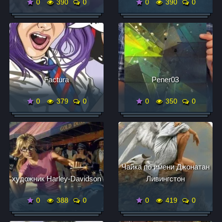
0
390
0
0
390
0
Factura
Pener03
0
379
0
0
350
0
Чайка по имени Джонатан
художник Harley-Davidson
Ливингстон
0
388
0
0
419
0