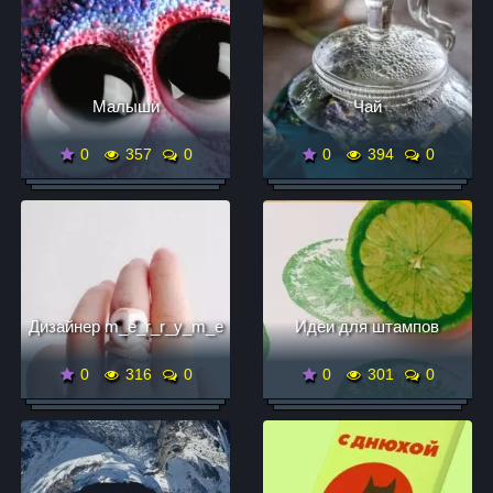
Малыши
Чай
0
357
0
0
394
0
Дизайнер m_e_r_r_y_m_e
Идеи для штампов
0
316
0
0
301
0