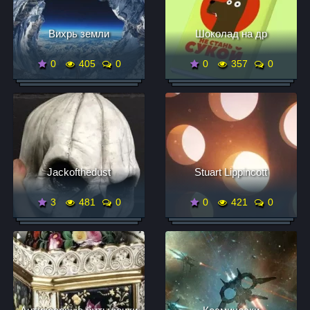
Вихрь земли
Шоколад на др
0
405
0
0
357
0
Jackofthedust
Stuart Lippincott
3
481
0
0
421
0