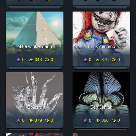
Mike winkelmann
Erick centeno
0
348
0
0
370
0
Брызги
Seb Janiak
0
379
0
0
350
0