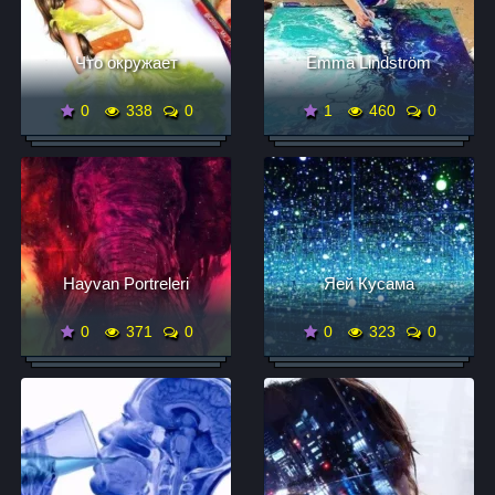
Что окружает
Emma Lindström
0
338
0
1
460
0
Hayvan Portreleri
Яей Кусама
0
371
0
0
323
0