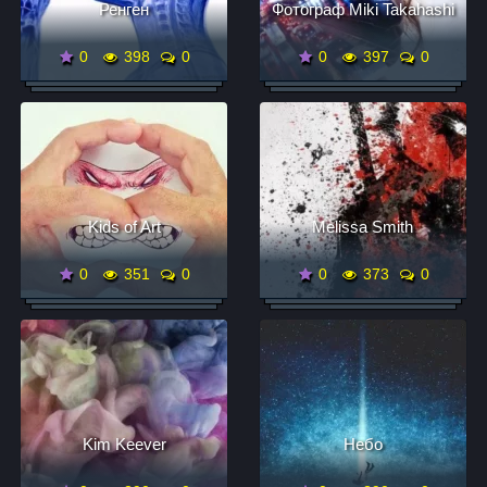
Ренген
Фотограф Miki Takahashi
0
398
0
0
397
0
Kids of Art
Melissa Smith
0
351
0
0
373
0
Kim Keever
Небо