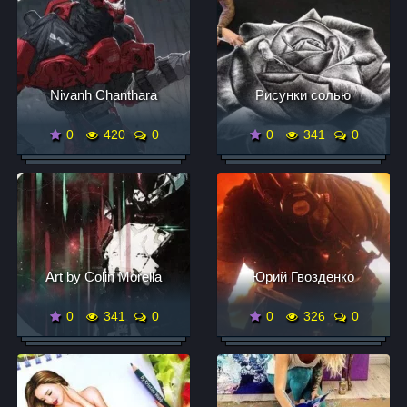
Nivanh Chanthara
Рисунки солью
0
420
0
0
341
0
Art by Colin Morella
Юрий Гвозденко
0
341
0
0
326
0