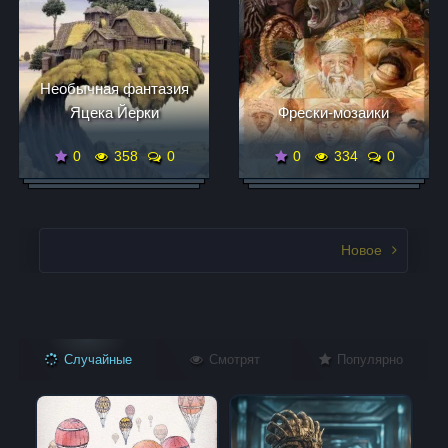
Необычная фантазия
Яцека Йерки
Фрески-мозаики
0
358
0
0
334
0
Записи нвигация
Новое
Случайные
Смотрят
Популярно