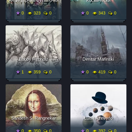
Антикварные бутылочки
Космически
0
323
0
0
343
0
Bobby Rebholz
Dimitar Marinski
1
359
0
0
419
0
Sandesh S. Rangnekar
Luisa Azevedo
0
350
0
0
392
0