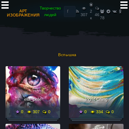
Найти:
Творчество
АРТ
2
людей
307
46
ИЗОБРАЖЕНИЯ
к
78
Вспышка
elia_pelle
Ingrid Ching
0
307
0
0
334
0