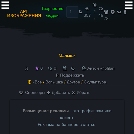
Найти:
Творчество
АРТ
2
людей
357
46
ИЗОБРАЖЕНИЯ
к
78
Малыши
0
0
Антон @pfilan
Поддержать
-Все
/
Вспышка
/
Другое
/
Скульптура
Спонсоры
Добавить
Убрать
Размещение рекламы
- это трафик вам или
клиент.
Реклама на баннере в статье.