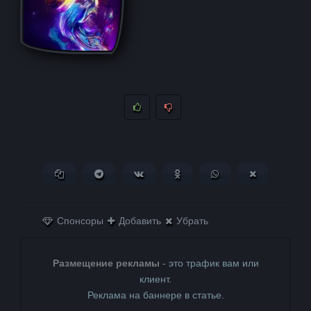
Копировать ссылку
Поделиться в Telegram
Поделиться ВКонтакте
Поделиться в
Поделиться в
Поделитьс
Одноклассниках
WhatsApp
в X (Twitter)
Спонсоры
Добавить
Убрать
Размещение рекламы
- это трафик вам или
клиент.
Реклама на баннере в статье.