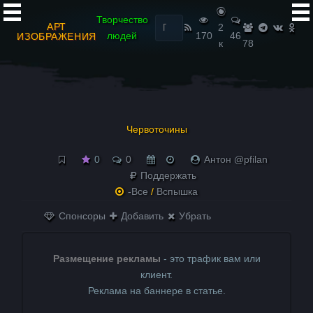
Найти:
Творчество
АРТ
2
людей
170
46
ИЗОБРАЖЕНИЯ
к
78
Червоточины
0
0
Антон @pfilan
Поддержать
-Все
/
Вспышка
Спонсоры
Добавить
Убрать
Размещение рекламы
- это трафик вам или
клиент.
Реклама на баннере в статье.