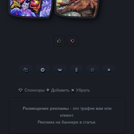
Копировать ссылку
Поделиться в Telegram
Поделиться ВКонтакте
Поделиться в
Поделиться в
Поделитьс
Одноклассниках
WhatsApp
в X (Twitter)
Спонсоры
Добавить
Убрать
Размещение рекламы
- это трафик вам или
клиент.
Реклама на баннере в статье.