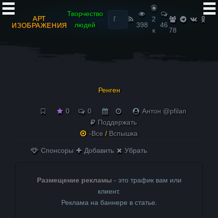
Найти:
Творчество
АРТ
2
людей
398
46
ИЗОБРАЖЕНИЯ
к
78
Ренген
0
0
Антон @pfilan
Поддержать
-Все
/
Вспышка
Спонсоры
Добавить
Убрать
Размещение рекламы
- это трафик вам или
клиент.
Реклама на баннере в статье.