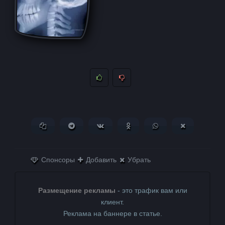
Копировать ссылку
Поделиться в Telegram
Поделиться ВКонтакте
Поделиться в
Поделиться в
Поделитьс
Одноклассниках
WhatsApp
в X (Twitter)
Спонсоры
Добавить
Убрать
Размещение рекламы
- это трафик вам или
клиент.
Реклама на баннере в статье.