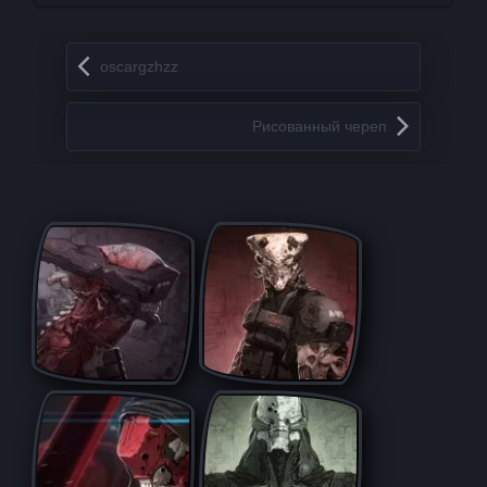
Запись навигация
oscargzhzz
Рисованный череп