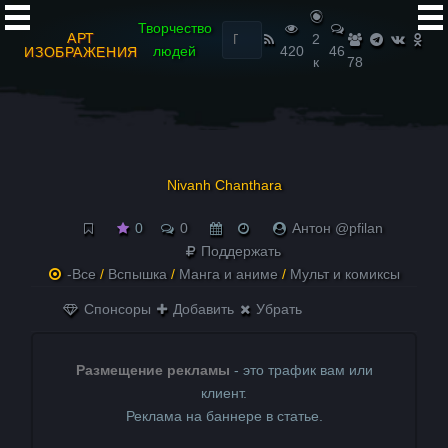
Найти:
Творчество
АРТ
2
людей
420
46
ИЗОБРАЖЕНИЯ
к
78
Nivanh Chanthara
0
0
Антон @pfilan
Поддержать
-Все
/
Вспышка
/
Манга и аниме
/
Мульт и комиксы
Спонсоры
Добавить
Убрать
Размещение рекламы
- это трафик вам или
клиент.
Реклама на баннере в статье.