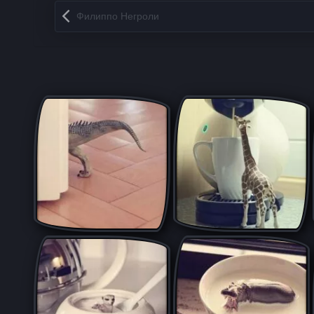
Запись навигация
Филиппо Негроли