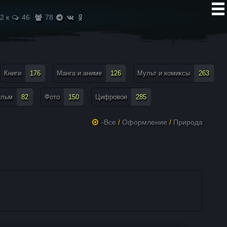
2 к
46
78
Книги
176
Манга и аниме
126
Мульт и комиксы
263
ильм
82
Фото
150
Цифровое
285
-Все
/
Оформление
/
Природа