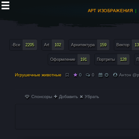
АРТ ИЗОБРАЖЕНИЯ
все теги меню
-Все
2205
Art
102
Архитектура
159
Вектор
13
Оформление
191
Портреты
128
П
Игрушечные животные
0
0
Антон @pf
Спонсоры
Добавить
Убрать