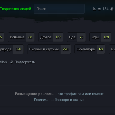
Найти:
Творчество людей
134
5
Вспышка
88
Другое
127
Еда
72
Игры
129
рирода
320
Рисунки и картины
298
Скульптура
68
Ф
ilan
Поддержать
Размещение рекламы
- это трафик вам или клиент.
Реклама на баннере в статье.