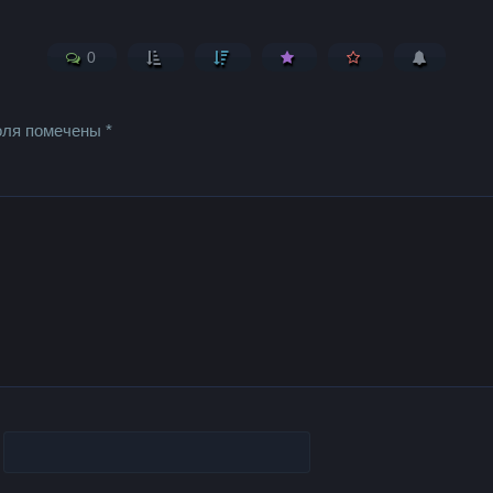
0
оля помечены
*