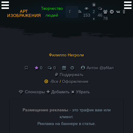
Найти:
Творчество
АРТ
2
людей
153
46
ИЗОБРАЖЕНИЯ
к
78
Филиппо Негроли
0
0
Антон @pfilan
Поддержать
-Все
/
Оформление
Спонсоры
Добавить
Убрать
Размещение рекламы
- это трафик вам или
клиент.
Реклама на баннере в статье.