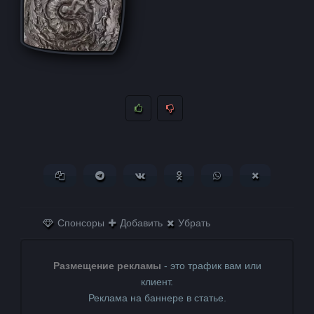
Копировать ссылку
Поделиться в Telegram
Поделиться ВКонтакте
Поделиться в
Поделиться в
Поделитьс
Одноклассниках
WhatsApp
в X (Twitter)
Спонсоры
Добавить
Убрать
Размещение рекламы
- это трафик вам или
клиент.
Реклама на баннере в статье.