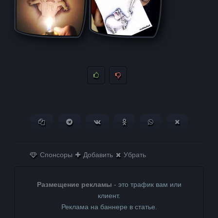
Копировать ссылку
Поделиться в Telegram
Поделиться ВКонтакте
Поделиться в
Поделиться в
Поделитьс
Одноклассниках
WhatsApp
в X (Twitter)
Спонсоры
Добавить
Убрать
Размещение рекламы
- это трафик вам или
клиент.
Реклама на баннере в статье.