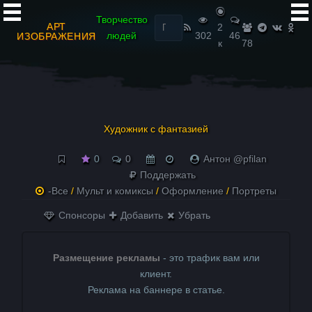
Найти:
Творчество
АРТ
2
людей
302
46
ИЗОБРАЖЕНИЯ
к
78
Художник с фантазией
0
0
Антон @pfilan
Поддержать
-Все
/
Мульт и комиксы
/
Оформление
/
Портреты
Спонсоры
Добавить
Убрать
Размещение рекламы
- это трафик вам или
клиент.
Реклама на баннере в статье.