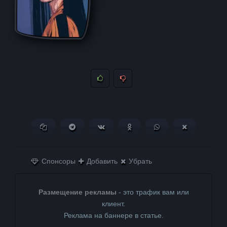
Копировать ссылку
Поделиться в Telegram
Поделиться ВКонтакте
Поделиться в
Поделиться в
Поделитьс
Одноклассниках
WhatsApp
в X (Twitter)
Спонсоры
Добавить
Убрать
Размещение рекламы
- это трафик вам или
клиент.
Реклама на баннере в статье.