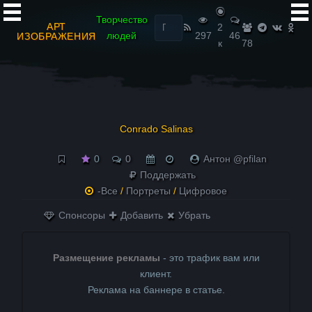
Найти:
Творчество
АРТ
2
людей
297
46
ИЗОБРАЖЕНИЯ
к
78
Conrado Salinas
0
0
Антон @pfilan
Поддержать
-Все
/
Портреты
/
Цифровое
Спонсоры
Добавить
Убрать
Размещение рекламы
- это трафик вам или
клиент.
Реклама на баннере в статье.