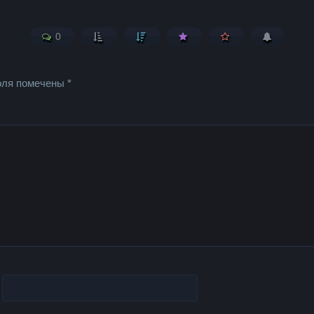
0
оля помечены
*