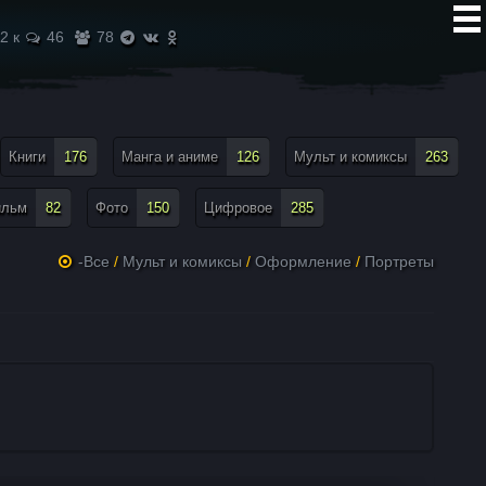
2 к
46
78
Книги
176
Манга и аниме
126
Мульт и комиксы
263
ильм
82
Фото
150
Цифровое
285
-Все
/
Мульт и комиксы
/
Оформление
/
Портреты