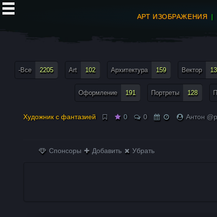
АРТ ИЗОБРАЖЕНИЯ
все теги меню
-Все
2205
Art
102
Архитектура
159
Вектор
13
Оформление
191
Портреты
128
П
Художник с фантазией
0
0
Антон @pf
Спонсоры
Добавить
Убрать