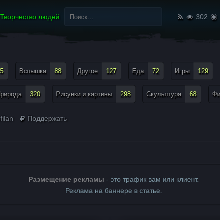
Найти:
Творчество людей
302
5
Вспышка
88
Другое
127
Еда
72
Игры
129
рирода
320
Рисунки и картины
298
Скульптура
68
Ф
ilan
Поддержать
Размещение рекламы
- это трафик вам или клиент.
Реклама на баннере в статье.