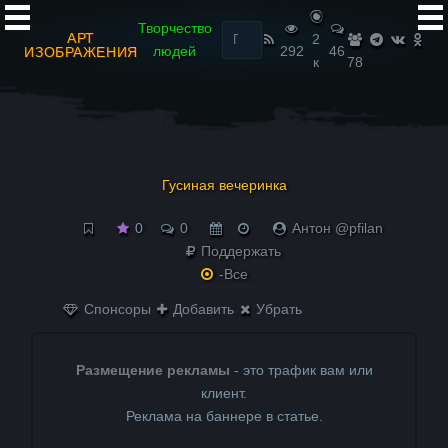
Найти:
Творчество
АРТ
2
людей
292
46
ИЗОБРАЖЕНИЯ
к
78
Гусиная вечеринка
0
0
Антон @pfilan
Поддержать
-Все
Спонсоры
Добавить
Убрать
Размещение рекламы
- это трафик вам или
клиент.
Реклама на баннере в статье.