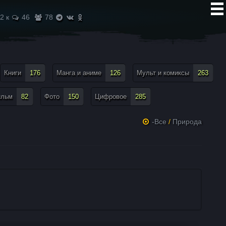
2 к
46
78
Книги
176
Манга и аниме
126
Мульт и комиксы
263
ильм
82
Фото
150
Цифровое
285
-Все
/
Природа