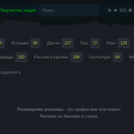
Найти:
Творчество людей
323
5
Вспышка
88
Другое
127
Еда
72
Игры
129
рирода
320
Рисунки и картины
298
Скульптура
68
Ф
оддержать
Размещение рекламы
- это трафик вам или клиент.
Реклама на баннере в статье.