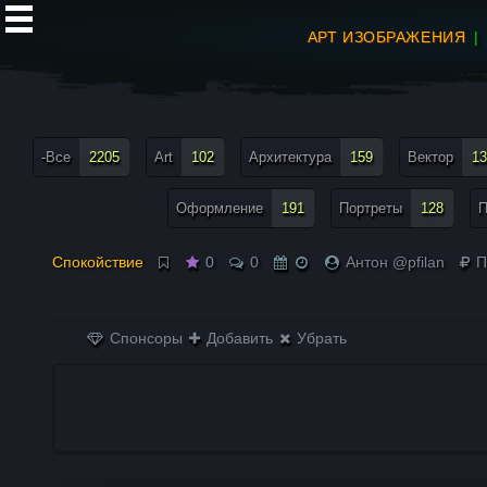
АРТ ИЗОБРАЖЕНИЯ
все теги меню
-Все
2205
Art
102
Архитектура
159
Вектор
13
Оформление
191
Портреты
128
П
Спокойствие
0
0
Антон @pfilan
П
Спонсоры
Добавить
Убрать