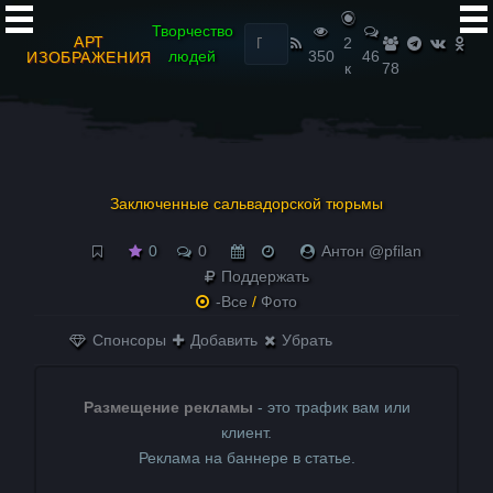
Найти:
Творчество
АРТ
2
людей
350
46
ИЗОБРАЖЕНИЯ
к
78
Заключенные сальвадорской тюрьмы
0
0
Антон @pfilan
Поддержать
-Все
/
Фото
Спонсоры
Добавить
Убрать
Размещение рекламы
- это трафик вам или
клиент.
Реклама на баннере в статье.