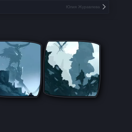
Юлия Жypaвлeвa