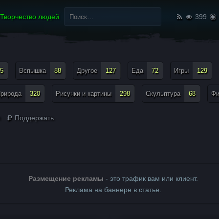
Найти:
Творчество людей
399
5
Вспышка
88
Другое
127
Еда
72
Игры
129
рирода
320
Рисунки и картины
298
Скульптура
68
Ф
n
Поддержать
Размещение рекламы
- это трафик вам или клиент.
Реклама на баннере в статье.