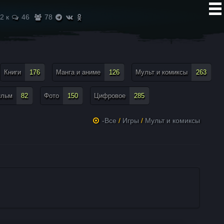
2 к
46
78
Книги
176
Манга и аниме
126
Мульт и комиксы
263
ильм
82
Фото
150
Цифровое
285
-Все
/
Игры
/
Мульт и комиксы