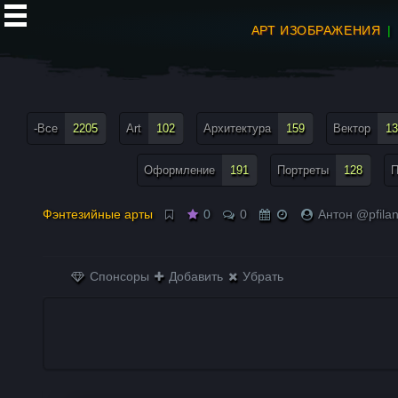
АРТ ИЗОБРАЖЕНИЯ
все теги меню
-Все
2205
Art
102
Архитектура
159
Вектор
13
Оформление
191
Портреты
128
П
Фэнтезийные арты
0
0
Антон @pfila
Спонсоры
Добавить
Убрать