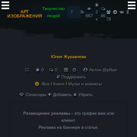
Найти:
Творчество
АРТ
2
людей
667
46
ИЗОБРАЖЕНИЯ
к
78
Юлия Жypaвлeвa
0
0
Антон @pfilan
Поддержать
-Все
/
Книги
/
Мульт и комиксы
Спонсоры
Добавить
Убрать
Размещение рекламы
- это трафик вам или
клиент.
Реклама на баннере в статье.