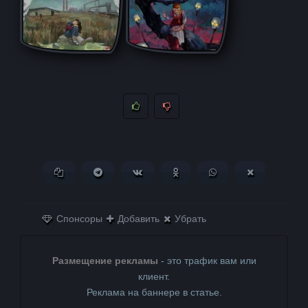
Копировать ссылку
Поделиться в Telegram
Поделиться ВКонтакте
Поделиться в
Поделиться в
Поделитьс
Одноклассниках
WhatsApp
в X (Twitter)
Спонсоры
Добавить
Убрать
Размещение рекламы
- это трафик вам или
клиент.
Реклама на баннере в статье.