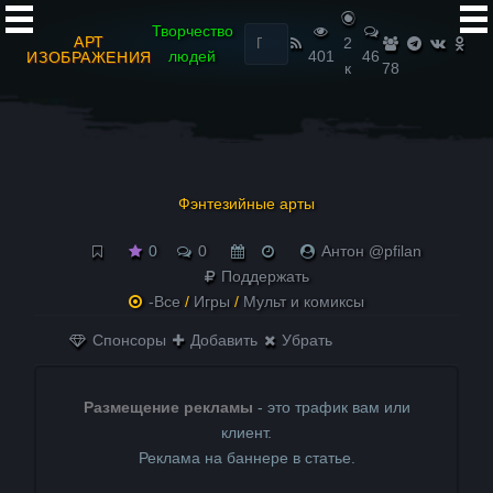
Найти:
Творчество
АРТ
2
людей
401
46
ИЗОБРАЖЕНИЯ
к
78
Фэнтезийные арты
0
0
Антон @pfilan
Поддержать
-Все
/
Игры
/
Мульт и комиксы
Спонсоры
Добавить
Убрать
Размещение рекламы
- это трафик вам или
клиент.
Реклама на баннере в статье.