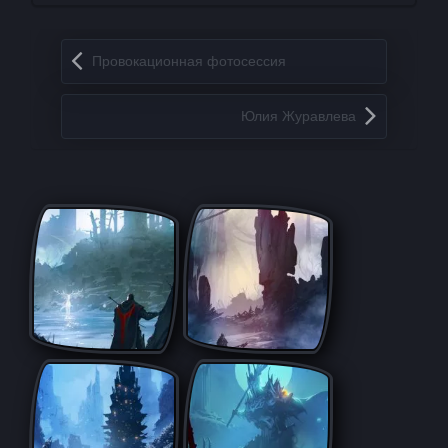
Запись навигация
Провокационная фотосессия
Юлия Жypaвлeвa