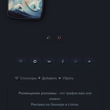
Копировать ссылку
Поделиться в Telegram
Поделиться ВКонтакте
Поделиться в
Поделиться в
Поделитьс
Одноклассниках
WhatsApp
в X (Twitter)
Спонсоры
Добавить
Убрать
Размещение рекламы
- это трафик вам или
клиент.
Реклама на баннере в статье.