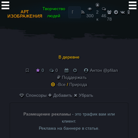
Найти:
Творчество
АРТ
2
людей
300
46
ИЗОБРАЖЕНИЯ
к
78
В деревне
0
0
Антон @pfilan
Поддержать
-Все
/
Природа
Спонсоры
Добавить
Убрать
Размещение рекламы
- это трафик вам или
клиент.
Реклама на баннере в статье.