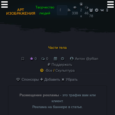
Найти:
Творчество
АРТ
2
людей
338
46
ИЗОБРАЖЕНИЯ
к
78
Части тела
0
0
Антон @pfilan
Поддержать
-Все
/
Скульптура
Спонсоры
Добавить
Убрать
Размещение рекламы
- это трафик вам или
клиент.
Реклама на баннере в статье.