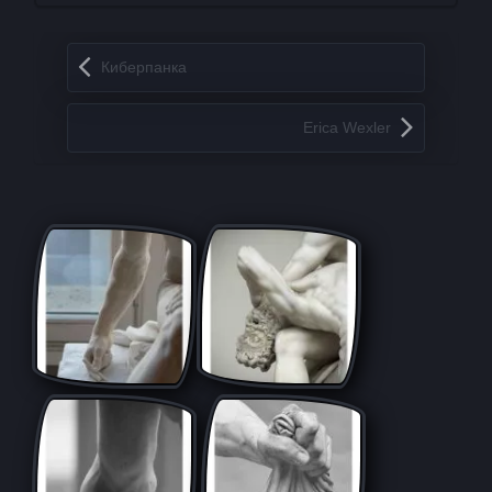
Запись навигация
Киберпанка
Erica Wexler