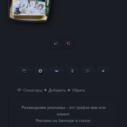
Копировать ссылку
Поделиться в Telegram
Поделиться ВКонтакте
Поделиться в
Поделиться в
Поделитьс
Одноклассниках
WhatsApp
в X (Twitter)
Спонсоры
Добавить
Убрать
Размещение рекламы
- это трафик вам или
клиент.
Реклама на баннере в статье.