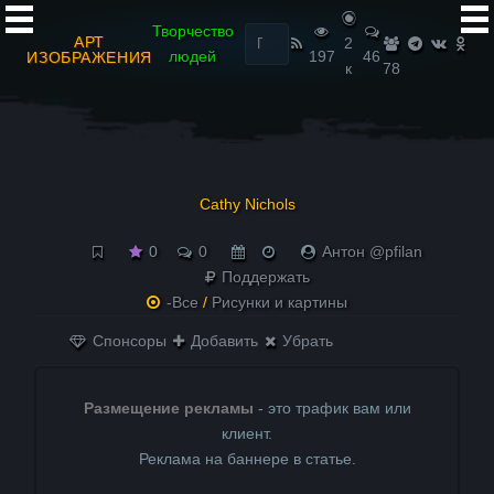
Найти:
Творчество
АРТ
2
людей
197
46
ИЗОБРАЖЕНИЯ
к
78
Cathy Nichols
0
0
Антон @pfilan
Поддержать
-Все
/
Рисунки и картины
Спонсоры
Добавить
Убрать
Размещение рекламы
- это трафик вам или
клиент.
Реклама на баннере в статье.