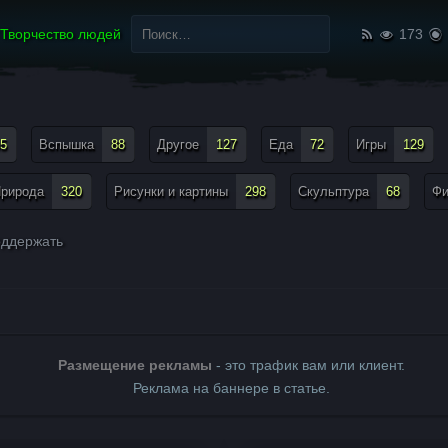
Найти:
Творчество людей
173
5
Вспышка
88
Другое
127
Еда
72
Игры
129
рирода
320
Рисунки и картины
298
Скульптура
68
Ф
ддержать
Размещение рекламы
- это трафик вам или клиент.
Реклама на баннере в статье.