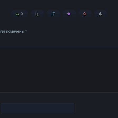
0
оля помечены
*