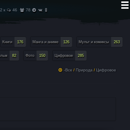
2 к
46
78
Книги
176
Манга и аниме
126
Мульт и комиксы
263
ильм
82
Фото
150
Цифровое
285
-Все
/
Природа
/
Цифровое