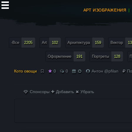
АРТ ИЗОБРАЖЕНИЯ
все теги меню
-Все
2205
Art
102
Архитектура
159
Вектор
13
Оформление
191
Портреты
128
П
Кото овощи
0
0
Антон @pfilan
По
Спонсоры
Добавить
Убрать