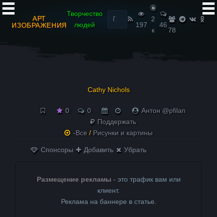
Найти:
Творчество
АРТ
2
людей
197
46
ИЗОБРАЖЕНИЯ
к
78
Cathy Nichols
0
0
Антон @pfilan
Поддержать
-Все
/
Рисунки и картины
Спонсоры
Добавить
Убрать
Размещение рекламы
- это трафик вам или
клиент.
Реклама на баннере в статье.