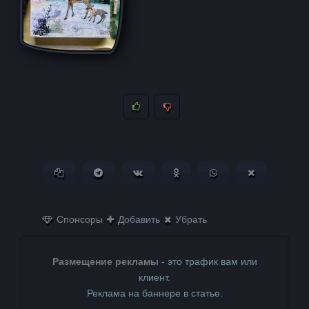
Копировать ссылку
Поделиться в Telegram
Поделиться ВКонтакте
Поделиться в
Поделиться в
Поделитьс
Одноклассниках
WhatsApp
в X (Twitter)
Спонсоры
Добавить
Убрать
Размещение рекламы
- это трафик вам или
клиент.
Реклама на баннере в статье.