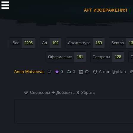
АРТ ИЗОБРАЖЕНИЯ
все теги меню
-Все
2205
Art
102
Архитектура
159
Вектор
13
Оформление
191
Портреты
128
П
Anna Matveeva
0
0
Антон @pfilan
Спонсоры
Добавить
Убрать