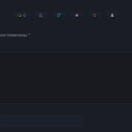
0
оля помечены
*