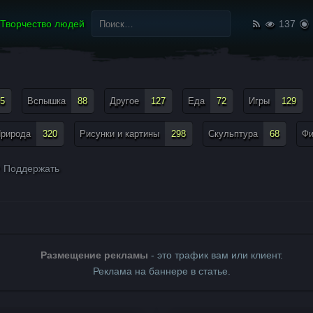
Найти:
Творчество людей
137
5
Вспышка
88
Другое
127
Еда
72
Игры
129
рирода
320
Рисунки и картины
298
Скульптура
68
Ф
Поддержать
Размещение рекламы
- это трафик вам или клиент.
Реклама на баннере в статье.