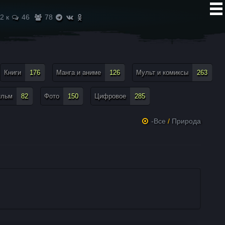
2 к
46
78
Книги
176
Манга и аниме
126
Мульт и комиксы
263
ильм
82
Фото
150
Цифровое
285
-Все
/
Природа