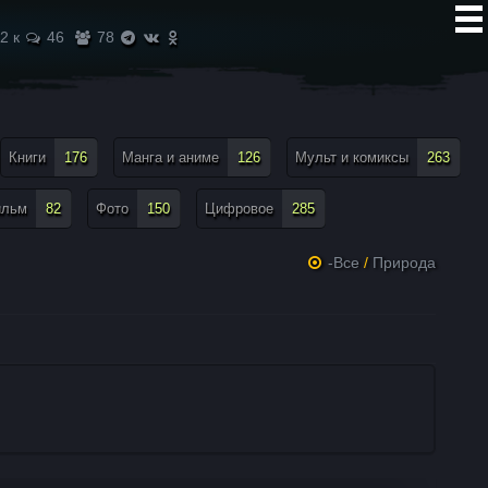
2 к
46
78
Книги
176
Манга и аниме
126
Мульт и комиксы
263
ильм
82
Фото
150
Цифровое
285
-Все
/
Природа