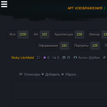
АРТ ИЗОБРАЖЕНИЯ
все теги меню
-Все
2205
Art
102
Архитектура
159
Вектор
13
Оформление
191
Портреты
128
П
Nicky Litchfield
0
0
Антон @pfilan
Спонсоры
Добавить
Убрать