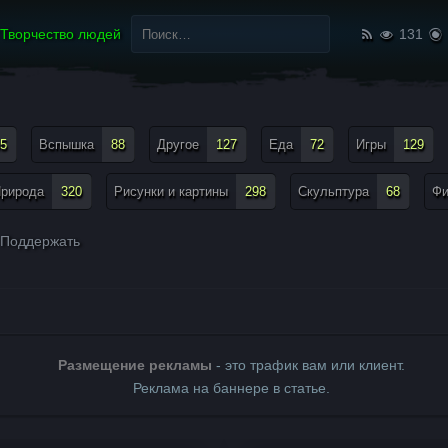
Найти:
Творчество людей
131
5
Вспышка
88
Другое
127
Еда
72
Игры
129
рирода
320
Рисунки и картины
298
Скульптура
68
Ф
Поддержать
Размещение рекламы
- это трафик вам или клиент.
Реклама на баннере в статье.