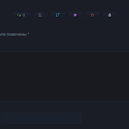
0
оля помечены
*