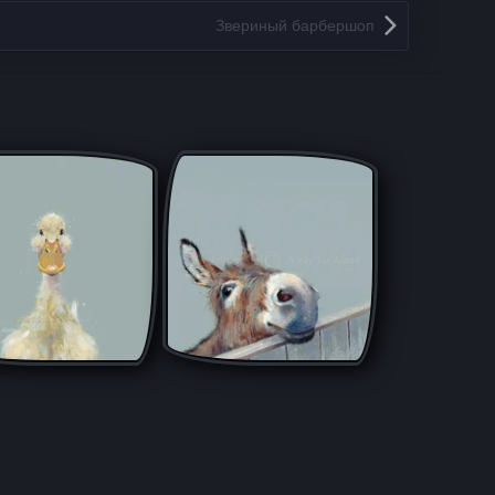
Звериный барбершоп