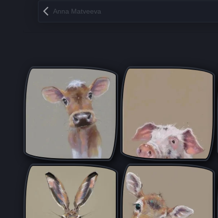
Запись навигация
Anna Matveeva