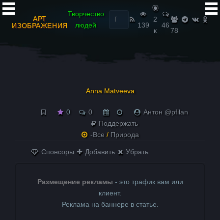
Найти:
Творчество
АРТ
2
людей
139
46
ИЗОБРАЖЕНИЯ
к
78
Anna Matveeva
0
0
Антон @pfilan
Поддержать
-Все
/
Природа
Спонсоры
Добавить
Убрать
Размещение рекламы
- это трафик вам или
клиент.
Реклама на баннере в статье.