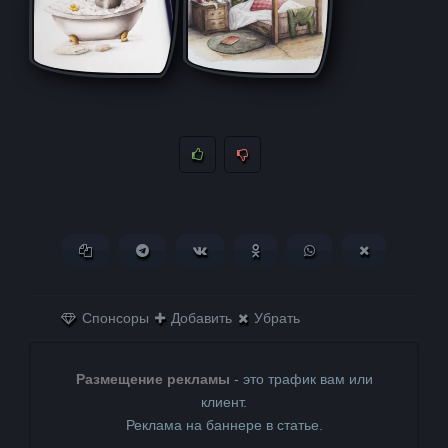
Копировать ссылку
Поделиться в Telegram
Поделиться ВКонтакте
Поделиться в
Поделиться в
Поделитьс
Одноклассниках
WhatsApp
в X (Twitter)
Спонсоры
Добавить
Убрать
Размещение рекламы
- это трафик вам или
клиент.
Реклама на баннере в статье.