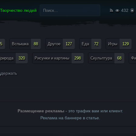
Найти:
Творчество людей
432
5
Вспышка
88
Другое
127
Еда
72
Игры
129
рирода
320
Рисунки и картины
298
Скульптура
68
Ф
держать
Размещение рекламы
- это трафик вам или клиент.
Реклама на баннере в статье.