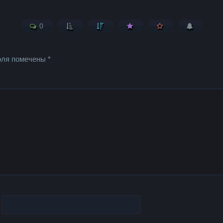
0
оля помечены
*