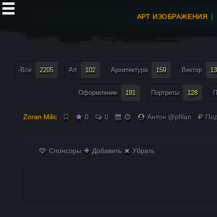
АРТ ИЗОБРАЖЕНИЯ
все теги меню
-Все
2205
Art
102
Архитектура
159
Вектор
13
Оформление
191
Портреты
128
П
Zoran Milic
0
0
Антон @pfilan
Под
Спонсоры
Добавить
Убрать