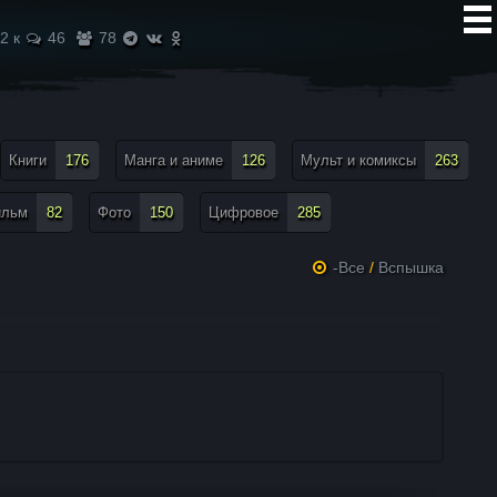
2 к
46
78
Книги
176
Манга и аниме
126
Мульт и комиксы
263
ильм
82
Фото
150
Цифровое
285
-Все
/
Вспышка