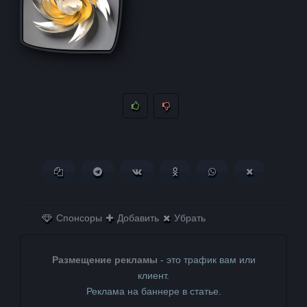
Копировать ссылку
Поделиться в Telegram
Поделиться ВКонтакте
Поделиться в
Поделиться в
Поделитьс
Одноклассниках
WhatsApp
в X (Twitter)
Спонсоры
Добавить
Убрать
Размещение рекламы
- это трафик вам или
клиент.
Реклама на баннере в статье.