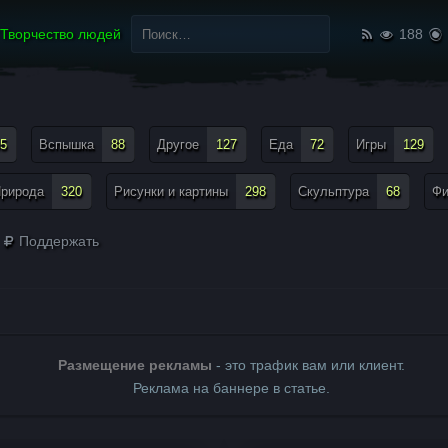
Найти:
Творчество людей
188
5
Вспышка
88
Другое
127
Еда
72
Игры
129
рирода
320
Рисунки и картины
298
Скульптура
68
Ф
Поддержать
Размещение рекламы
- это трафик вам или клиент.
Реклама на баннере в статье.