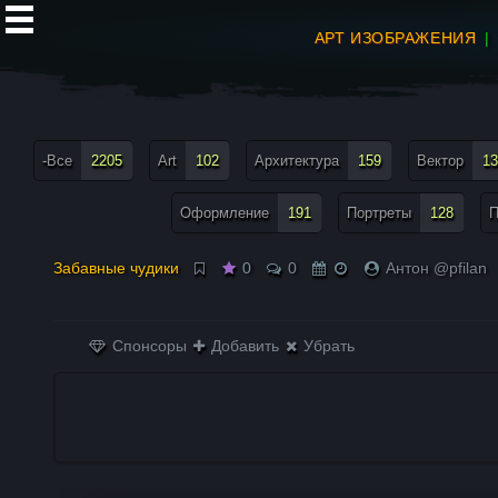
АРТ ИЗОБРАЖЕНИЯ
все теги меню
-Все
2205
Art
102
Архитектура
159
Вектор
13
Оформление
191
Портреты
128
П
Забавные чудики
0
0
Антон @pfilan
Спонсоры
Добавить
Убрать