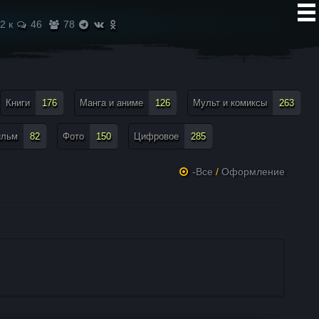
2 к
46
78
Книги
176
Манга и аниме
126
Мульт и комиксы
263
ильм
82
Фото
150
Цифровое
285
-Все
/
Оформление