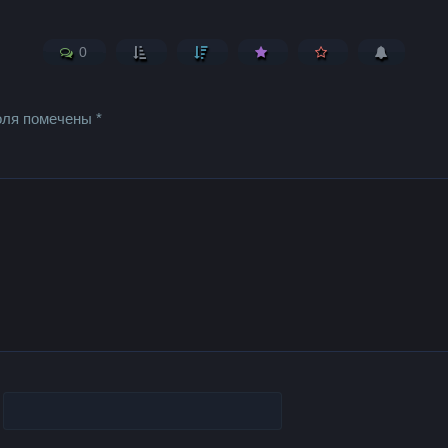
0
оля помечены
*