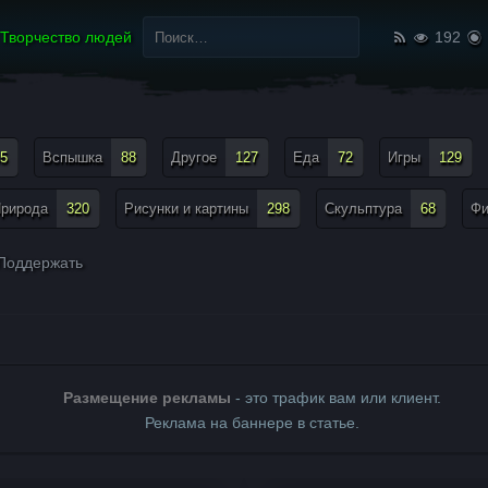
Найти:
Творчество людей
192
5
Вспышка
88
Другое
127
Еда
72
Игры
129
рирода
320
Рисунки и картины
298
Скульптура
68
Ф
Поддержать
Размещение рекламы
- это трафик вам или клиент.
Реклама на баннере в статье.