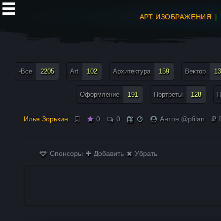
АРТ ИЗОБРАЖЕНИЯ
все теги меню
-Все
2205
Art
102
Архитектура
159
Вектор
13
Оформление
191
Портреты
128
П
Илья Зорькин
0
0
Антон @pfilan
Спонсоры
Добавить
Убрать