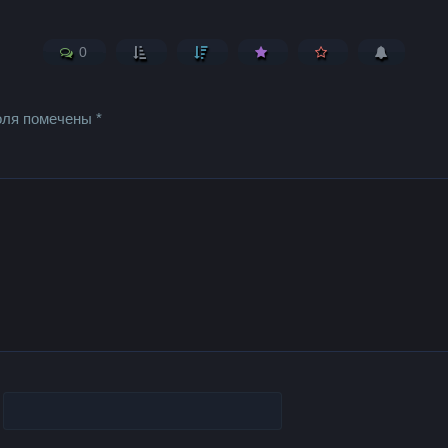
0
оля помечены
*