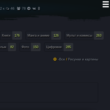
2 к
46
78
Книги
176
Манга и аниме
126
Мульт и комиксы
263
ильм
82
Фото
150
Цифровое
285
-Все
/
Рисунки и картины