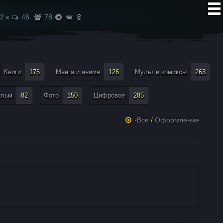
2 к
46
78
Книги
176
Манга и аниме
126
Мульт и комиксы
263
ильм
82
Фото
150
Цифровое
285
-Все
/
Оформление