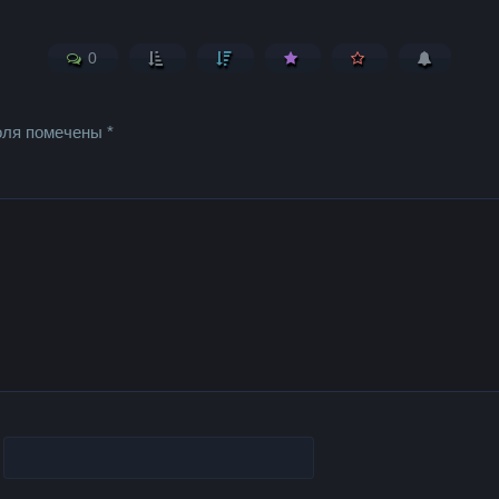
0
оля помечены
*