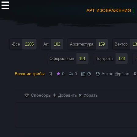
АРТ ИЗОБРАЖЕНИЯ
все теги меню
-Все
2205
Art
102
Архитектура
159
Вектор
13
Оформление
191
Портреты
128
П
Вязание грибы
0
0
Антон @pfilan
Спонсоры
Добавить
Убрать