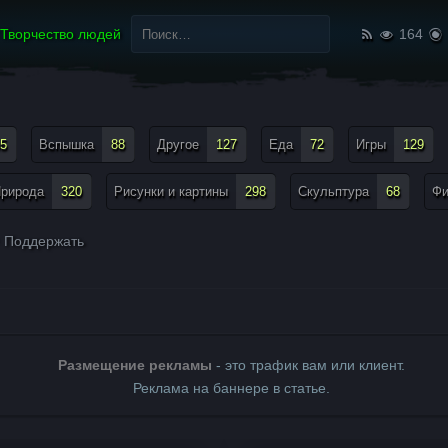
Найти:
Творчество людей
164
5
Вспышка
88
Другое
127
Еда
72
Игры
129
рирода
320
Рисунки и картины
298
Скульптура
68
Ф
Поддержать
Размещение рекламы
- это трафик вам или клиент.
Реклама на баннере в статье.