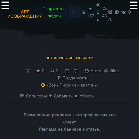
Найти:
Творчество
АРТ
2
людей
157
46
ИЗОБРАЖЕНИЯ
к
78
Ботанические акварели
0
0
Антон @pfilan
Поддержать
-Все
/
Рисунки и картины
Спонсоры
Добавить
Убрать
Размещение рекламы
- это трафик вам или
клиент.
Реклама на баннере в статье.