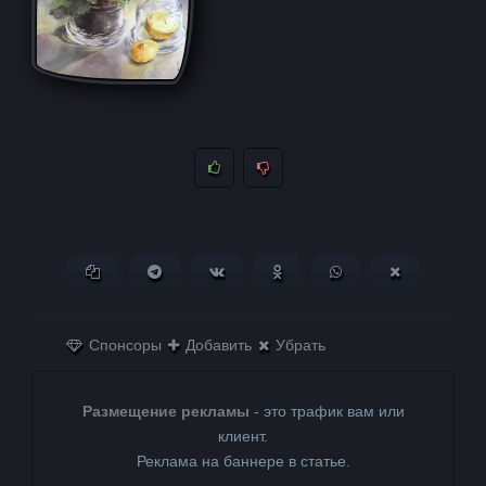
Копировать ссылку
Поделиться в Telegram
Поделиться ВКонтакте
Поделиться в
Поделиться в
Поделитьс
Одноклассниках
WhatsApp
в X (Twitter)
Спонсоры
Добавить
Убрать
Размещение рекламы
- это трафик вам или
клиент.
Реклама на баннере в статье.