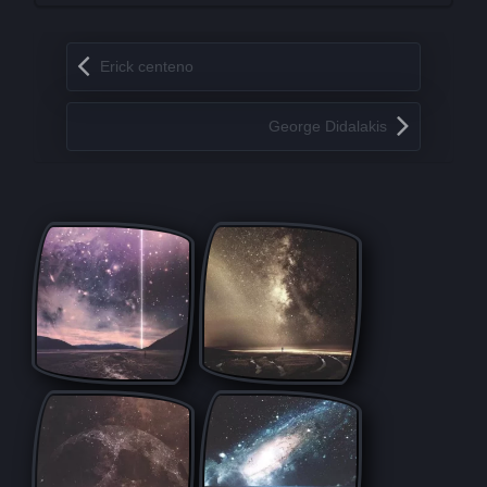
Запись навигация
Erick centeno
George Didalakis