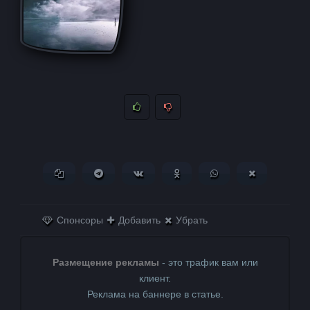
Копировать ссылку
Поделиться в Telegram
Поделиться ВКонтакте
Поделиться в
Поделиться в
Поделитьс
Одноклассниках
WhatsApp
в X (Twitter)
Спонсоры
Добавить
Убрать
Размещение рекламы
- это трафик вам или
клиент.
Реклама на баннере в статье.