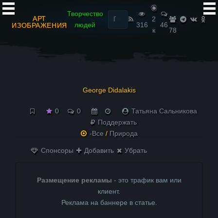
Найти:
Творчество
АРТ
2
людей
316
46
ИЗОБРАЖЕНИЯ
к
78
George Didalakis
0
0
Татьяна Сальникова
Поддержать
-Все
/
Природа
Спонсоры
Добавить
Убрать
Размещение рекламы
- это трафик вам или
клиент.
Реклама на баннере в статье.