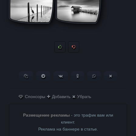
Копировать ссылку
Поделиться в Telegram
Поделиться ВКонтакте
Поделиться в
Поделиться в
Поделитьс
Одноклассниках
WhatsApp
в X (Twitter)
Спонсоры
Добавить
Убрать
Размещение рекламы
- это трафик вам или
клиент.
Реклама на баннере в статье.