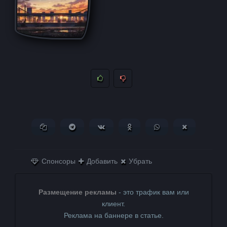
Копировать ссылку
Поделиться в Telegram
Поделиться ВКонтакте
Поделиться в
Поделиться в
Поделитьс
Одноклассниках
WhatsApp
в X (Twitter)
Спонсоры
Добавить
Убрать
Размещение рекламы
- это трафик вам или
клиент.
Реклама на баннере в статье.