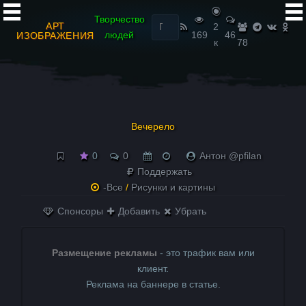
Найти:
Творчество
АРТ
2
людей
169
46
ИЗОБРАЖЕНИЯ
к
78
Вечерело
0
0
Антон @pfilan
Поддержать
-Все
/
Рисунки и картины
Спонсоры
Добавить
Убрать
Размещение рекламы
- это трафик вам или
клиент.
Реклама на баннере в статье.