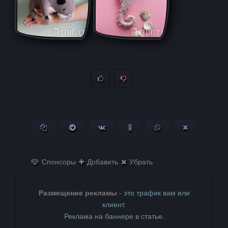
Копировать ссылку
Поделиться в Telegram
Поделиться ВКонтакте
Поделиться в
Поделиться в
Поделитьс
Одноклассниках
WhatsApp
в X (Twitter)
Спонсоры
Добавить
Убрать
Размещение рекламы
- это трафик вам или
клиент.
Реклама на баннере в статье.