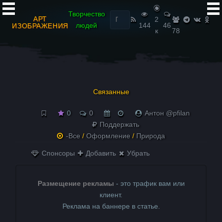
Найти:
Творчество
АРТ
2
людей
144
46
ИЗОБРАЖЕНИЯ
к
78
Связанные
0
0
Антон @pfilan
Поддержать
-Все
/
Оформление
/
Природа
Спонсоры
Добавить
Убрать
Размещение рекламы
- это трафик вам или
клиент.
Реклама на баннере в статье.