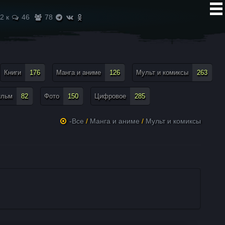
2 к
46
78
Книги
176
Манга и аниме
126
Мульт и комиксы
263
ильм
82
Фото
150
Цифровое
285
-Все
/
Манга и аниме
/
Мульт и комиксы