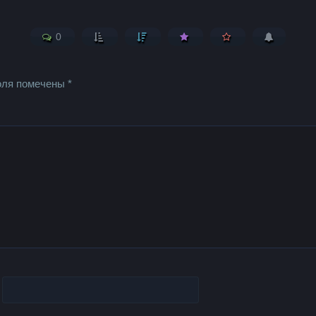
0
оля помечены
*