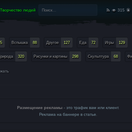
Найти:
Творчество людей
315
5
Вспышка
88
Другое
127
Еда
72
Игры
129
рирода
320
Рисунки и картины
298
Скульптура
68
Ф
жать
Размещение рекламы
- это трафик вам или клиент.
Реклама на баннере в статье.