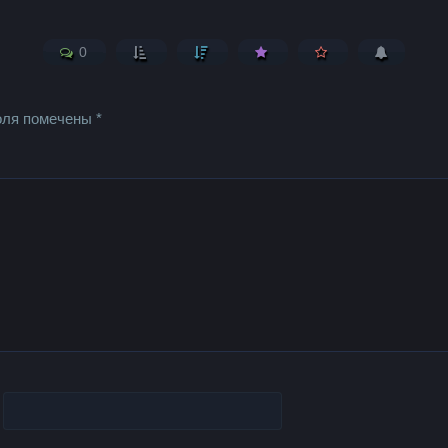
0
оля помечены
*