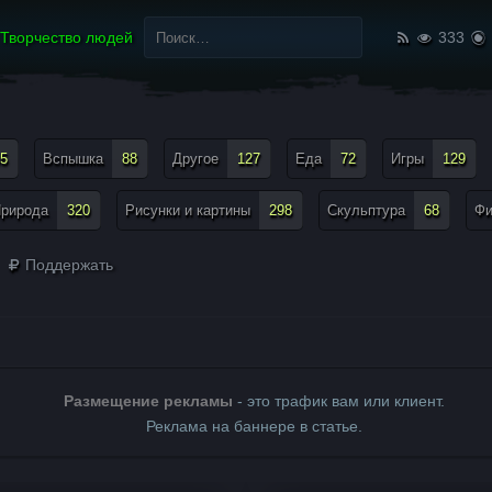
Найти:
Творчество людей
333
5
Вспышка
88
Другое
127
Еда
72
Игры
129
рирода
320
Рисунки и картины
298
Скульптура
68
Ф
Поддержать
Размещение рекламы
- это трафик вам или клиент.
Реклама на баннере в статье.