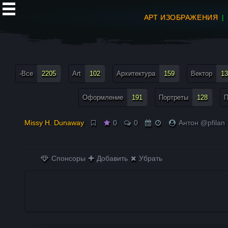
АРТ ИЗОБРАЖЕНИЯ
все теги меню
-Все
2205
Art
102
Архитектура
159
Вектор
13
Оформление
191
Портреты
128
П
Missy H. Dunaway
0
0
Антон @pfilan
Спонсоры
Добавить
Убрать