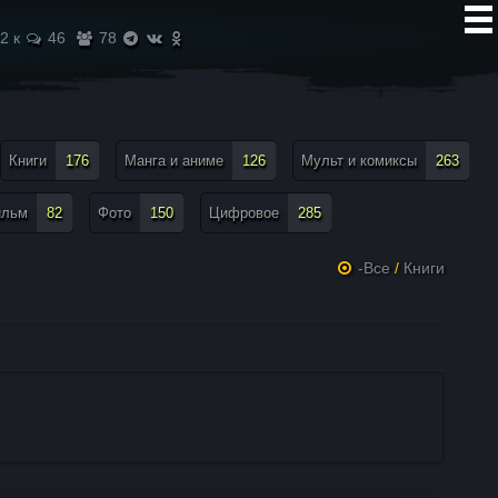
2 к
46
78
Книги
176
Манга и аниме
126
Мульт и комиксы
263
ильм
82
Фото
150
Цифровое
285
-Все
/
Книги