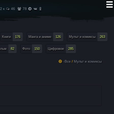
2 к
46
78
Книги
176
Манга и аниме
126
Мульт и комиксы
263
ильм
82
Фото
150
Цифровое
285
-Все
/
Мульт и комиксы