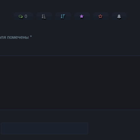
0
оля помечены
*