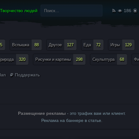
Найти:
Творчество людей
186
5
Вспышка
88
Другое
127
Еда
72
Игры
129
рирода
320
Рисунки и картины
298
Скульптура
68
Ф
lan
Поддержать
Размещение рекламы
- это трафик вам или клиент.
Реклама на баннере в статье.