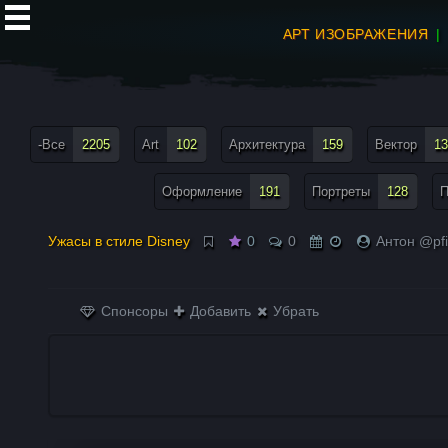
АРТ ИЗОБРАЖЕНИЯ
все теги меню
-Все
2205
Art
102
Архитектура
159
Вектор
13
Оформление
191
Портреты
128
П
Ужасы в стиле Disney
0
0
Антон @pfi
Спонсоры
Добавить
Убрать